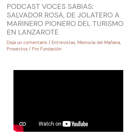
PODCAST VOCES SABIAS:
SALVADOR ROSA, DE JOLATERO A
MARINERO PIONERO DEL TURISMO
EN LANZAROTE
Deja un comentario
/
Entrevistas
,
Memoria del Mañana
,
Proyectos
/ Por
Fundación