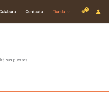
:
Colgante
Colabora
Contacto
Tienda
ídolo
del
Sol
(Guayajares)
irá sus puertas.