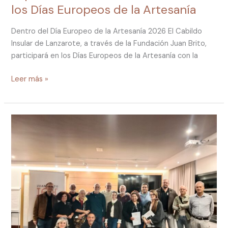
los Días Europeos de la Artesanía
la
Artesanía
Dentro del Día Europeo de la Artesanía 2026 El Cabildo
Insular de Lanzarote, a través de la Fundación Juan Brito,
participará en los Días Europeos de la Artesanía con la
Leer más »
Unir
saberes
para
proteger
lo
que
somos:
nace
el