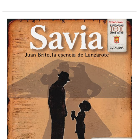
LA
FUNDACIÓN
JUAN
BRITO
PRESENTA
EL
ESPECTÁCULO
SAVIA
EN
LAS
FIESTAS
DE
SAN
BENITO
2026