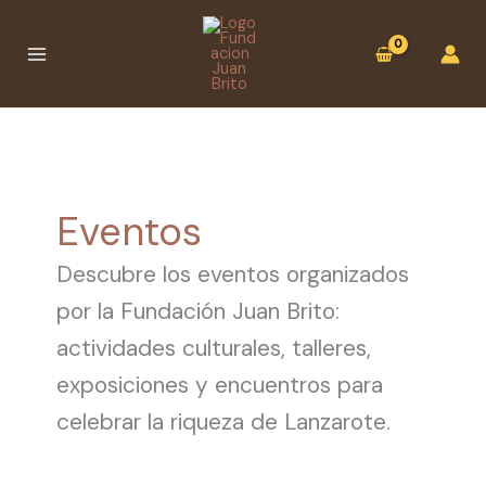
Ir
:
B
B
al
Éxito
u
u
contenido
en
s
s
la
c
c
inauguración
a
a
de
la
r
r
exposición
Eventos
Juan
Brito
Descubre los eventos organizados
y
la
por la Fundación Juan Brito:
Princesa
actividades culturales, talleres,
Ico:
un
exposiciones y encuentros para
viaje
celebrar la riqueza de Lanzarote.
mitológico