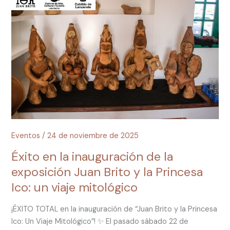
la
inauguración
de
la
exposición
Juan
Brito
y
la
Princesa
Ico:
Eventos
/
24 de noviembre de 2025
un
Éxito en la inauguración de la
viaje
exposición Juan Brito y la Princesa
mitológico
Ico: un viaje mitológico
¡ÉXITO TOTAL en la inauguración de “Juan Brito y la Princesa
Ico: Un Viaje Mitológico”! ✨ El pasado sábado 22 de