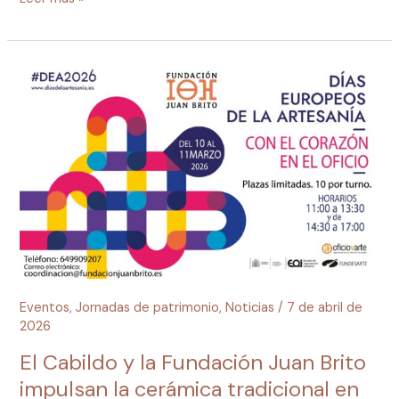
El
Cabildo
y
la
Fundación
Juan
Brito
impulsan
la
cerámica
tradicional
en
Eventos
,
Jornadas de patrimonio
,
Noticias
/
7 de abril de
los
2026
Días
El Cabildo y la Fundación Juan Brito
Europeos
impulsan la cerámica tradicional en
de