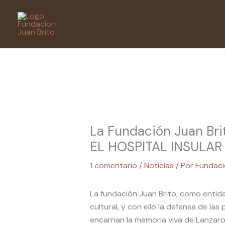
Ir
al
contenido
La Fundación Juan Bri
EL HOSPITAL INSULAR
1 comentario
/
Noticias
/ Por
Fundaci
L​a fundación Juan Brito, como entid
cultural, ​y​ con ello la defensa de ​
encarnan la memoria viva de Lanzar