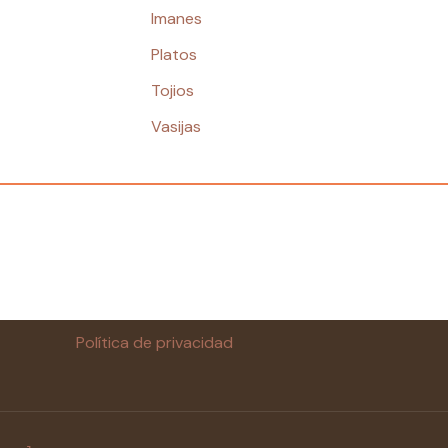
Imanes
Platos
Tojios
Vasijas
Política de privacidad