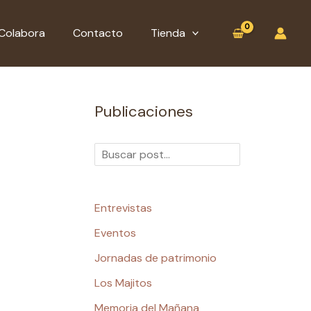
:
B
B
La
u
u
Colabora
Contacto
Tienda
Fundación
s
s
Juan
c
c
Brito
en
a
a
Publicaciones
apoyo
r
r
al
movimiento
SALVAR
EL
HOSPITAL
Entrevistas
INSULAR
Eventos
Jornadas de patrimonio
Los Majitos
Memoria del Mañana