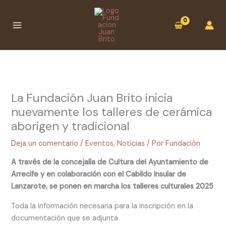
Ir
:
B
B
al
La
u
u
contenido
Fundación
s
s
Juan
c
c
Brito
a
a
inicia
nuevamente
r
r
los
La Fundación Juan Brito inicia
talleres
nuevamente los talleres de cerámica
de
aborigen y tradicional
cerámica
aborigen
Deja un comentario
/
Eventos
,
Noticias
/ Por
Fundación
y
A través de la concejalía de Cultura del Ayuntamiento de
tradicional
Arrecife y en colaboración con el Cabildo Insular de
Lanzarote, se ponen en marcha los talleres culturales 2025
Toda la información necesaria para la inscripción en la
documentación que se adjunta