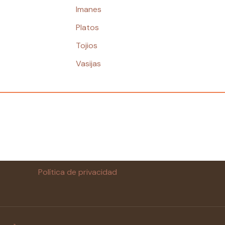
Imanes
Platos
Tojios
Vasijas
Política de privacidad