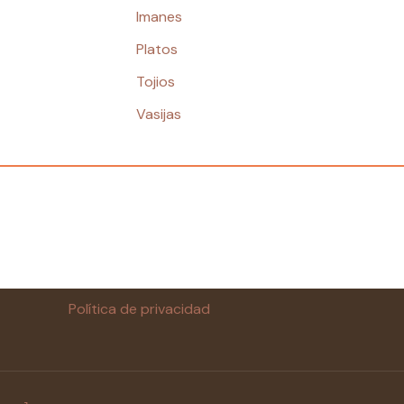
Imanes
Platos
Tojios
Vasijas
Política de privacidad