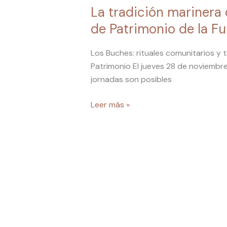
de
La tradición marinera 
Los
de Patrimonio de la F
Buches
en
Los Buches: rituales comunitarios y 
las
Patrimonio El jueves 28 de noviembre
III
jornadas son posibles
Jornadas
de
Leer más »
Patrimonio
de
la
Fundación
Juan
Brito