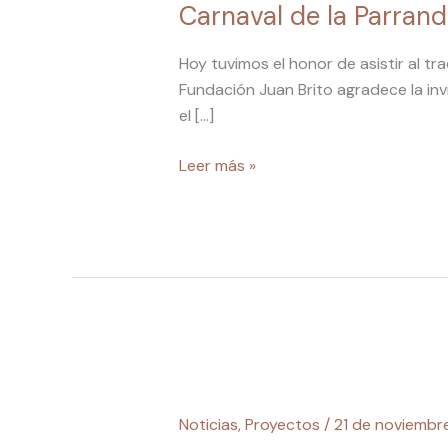
Carnaval de la Parran
Brito
en
Hoy tuvimos el honor de asistir al t
el
Fundación Juan Brito agradece la inv
tradicional
el […]
sancocho
de
Leer más »
Carnaval
de
la
Parranda
Marinera
lo
Buches
La
tradición
Noticias
,
Proyectos
/
21 de noviembr
marinera