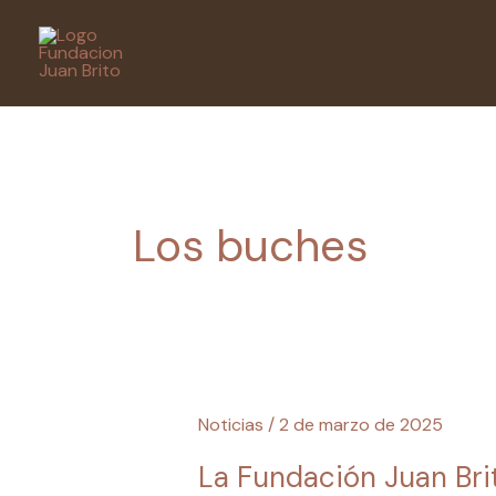
Ir
al
contenido
Los buches
La
Noticias
/
2 de marzo de 2025
Fundación
La Fundación Juan Bri
Juan