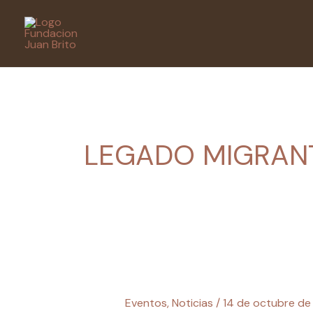
Ir
al
contenido
LEGADO MIGRAN
NICOLÁS
CASTELLANO
Eventos
,
Noticias
/
14 de octubre de
dirige