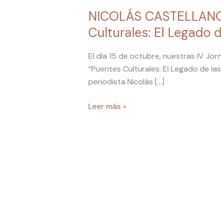
el
NICOLÁS CASTELLANO d
debate
Culturales: El Legado
clave:
“Puentes
El día 15 de octubre, nuestras IV J
Culturales:
“Puentes Culturales: El Legado de la
El
periodista Nicolás […]
Legado
de
Leer más »
las
Comunidades
Migrantes”.