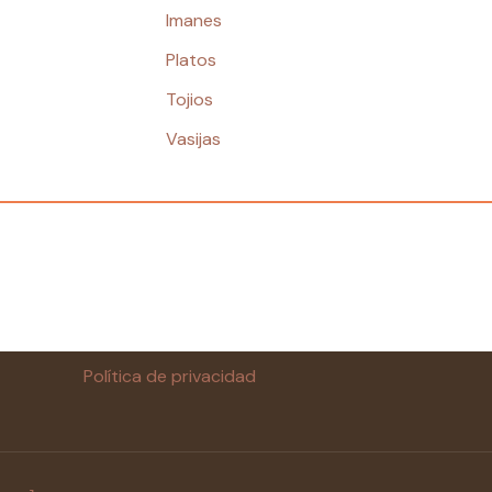
Imanes
Platos
Tojios
Vasijas
Política de privacidad