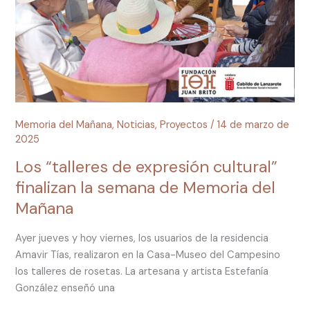
cultural”
finalizan
la
semana
de
Memoria
del
Memoria del Mañana
,
Noticias
,
Proyectos
/
14 de marzo de
Mañana
2025
Los “talleres de expresión cultural”
finalizan la semana de Memoria del
Mañana
Ayer jueves y hoy viernes, los usuarios de la residencia
Amavir Tías, realizaron en la Casa-Museo del Campesino
los talleres de rosetas. La artesana y artista Estefanía
González enseñó una