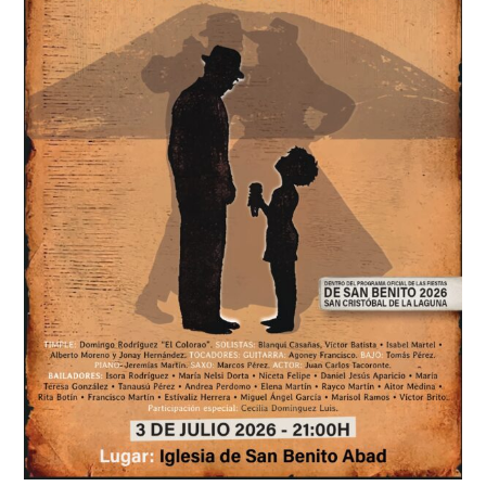
la
ensencia
de
Lanzarote,
emociona
en
las
Fiestas
de
San
Benito
Abad