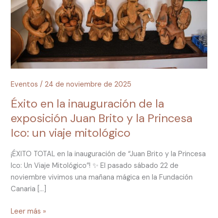
la
exposición
Juan
Brito
y
la
Princesa
Ico:
Eventos
/
24 de noviembre de 2025
un
Éxito en la inauguración de la
viaje
exposición Juan Brito y la Princesa
mitológico
Ico: un viaje mitológico
¡ÉXITO TOTAL en la inauguración de “Juan Brito y la Princesa
Ico: Un Viaje Mitológico”! ✨ El pasado sábado 22 de
noviembre vivimos una mañana mágica en la Fundación
Canaria […]
Leer más »