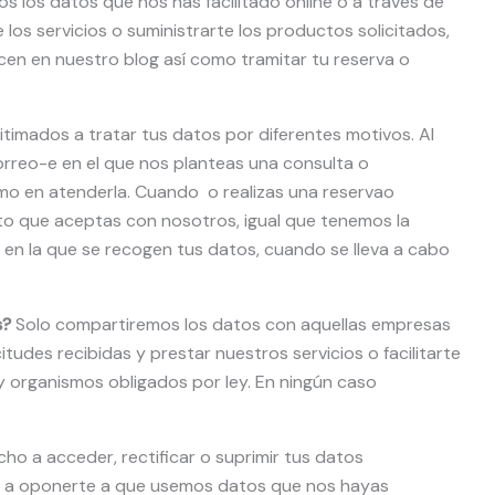
s los datos que nos has facilitado online o a través de
 los servicios o suministrarte los productos solicitados,
cen en nuestro blog así como tramitar tu reserva o
timados a tratar tus datos por diferentes motivos. Al
orreo-e en el que nos planteas una consulta o
imo en atenderla. Cuando o realizas una reservao
o que aceptas con nosotros, igual que tenemos la
a en la que se recogen tus datos, cuando se lleva a cabo
s?
Solo compartiremos los datos con aquellas empresas
tudes recibidas y prestar nuestros servicios o facilitarte
y organismos obligados por ley. En ningún caso
ho a acceder, rectificar o suprimir tus datos
o a oponerte a que usemos datos que nos hayas