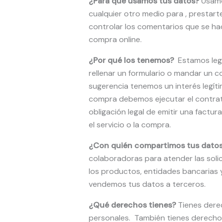
¿Para qué usamos tus datos?
Usamo
cualquier otro medio para , prestarte
controlar los comentarios que se ha
compra online.
¿Por qué los tenemos?
Estamos legi
rellenar un formulario o mandar un c
sugerencia tenemos un interés legít
compra debemos ejecutar el contrat
obligación legal de emitir una factur
el servicio o la compra.
¿Con quién compartimos tus dato
colaboradoras para atender las solici
los productos, entidades bancarias 
vendemos tus datos a terceros.
¿Qué derechos tienes?
Tienes derec
personales. También tienes derech