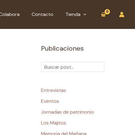
:
B
B
Política
u
u
Colabora
Contacto
Tienda
de
s
s
privacidad
c
c
a
a
Publicaciones
r
r
Entrevistas
Eventos
Jornadas de patrimonio
Los Majitos
Memoria del Mañana