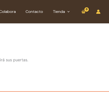
:
Tojio
Colabora
Contacto
Tienda
(15
cm
Ø)
irá sus puertas.