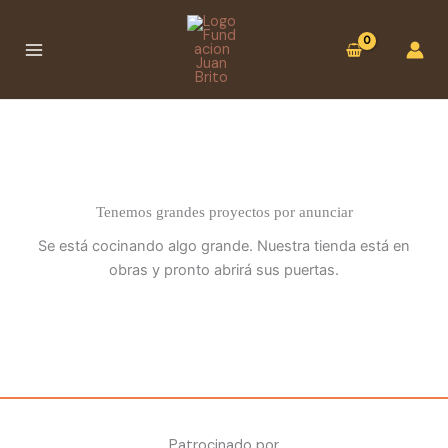
Ir
:
al
Cuenco
contenido
abierto
(19
cms
de
Ø)
Tenemos grandes proyectos por anunciar
Se está cocinando algo grande. Nuestra tienda está en
obras y pronto abrirá sus puertas.
Patrocinado por