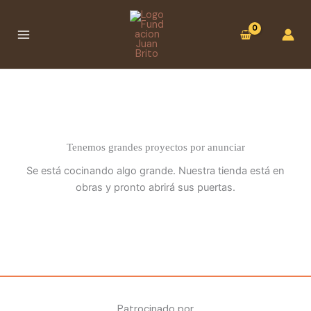
Ir
:
al
Cuenco
contenido
abierto
(15
cms
de
Ø)
Tenemos grandes proyectos por anunciar
Se está cocinando algo grande. Nuestra tienda está en
obras y pronto abrirá sus puertas.
Patrocinado por