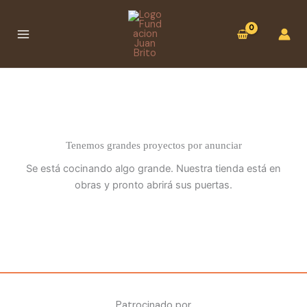
Ir
:
al
Cuenco
contenido
esmaltado
2
(Colección
Cardumen)
Tenemos grandes proyectos por anunciar
Se está cocinando algo grande. Nuestra tienda está en
obras y pronto abrirá sus puertas.
Patrocinado por