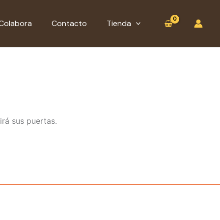
:
Tojio
Colabora
Contacto
Tienda
(13,5
cm
Ø)
irá sus puertas.