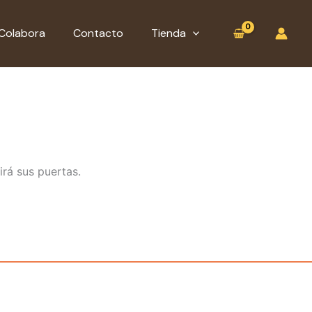
:
Alfabeto
Colabora
Contacto
Tienda
Tifinagh
(imán)
irá sus puertas.