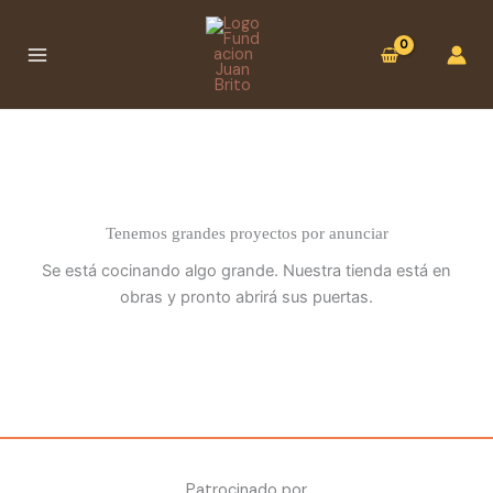
Ir
:
al
Cuenco
contenido
esmaltado
1
(Colección
Cardumen)
Tenemos grandes proyectos por anunciar
Se está cocinando algo grande. Nuestra tienda está en
obras y pronto abrirá sus puertas.
Patrocinado por